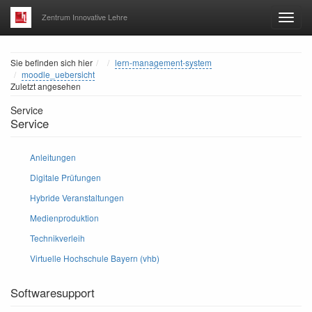
Zentrum Innovative Lehre
Home
Sie befinden sich hier
lern-management-system
moodle_uebersicht
Zuletzt angesehen
Service
Service
Anleitungen
Digitale Prüfungen
Hybride Veranstaltungen
Medienproduktion
Technikverleih
Virtuelle Hochschule Bayern (vhb)
Softwaresupport