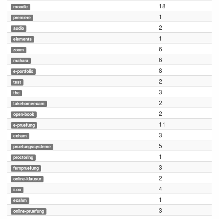
18
moodle
1
premiere
2
audio
1
elements
6
zoom
6
mahara
8
e-portfolio
2
test
3
the
2
takehomeexam
2
open-book
11
e-pruefung
3
exham
5
pruefungssysteme
1
proctoring
3
fernpruefung
2
online-klausur
4
ii.oo
1
exahm
3
online-pruefung