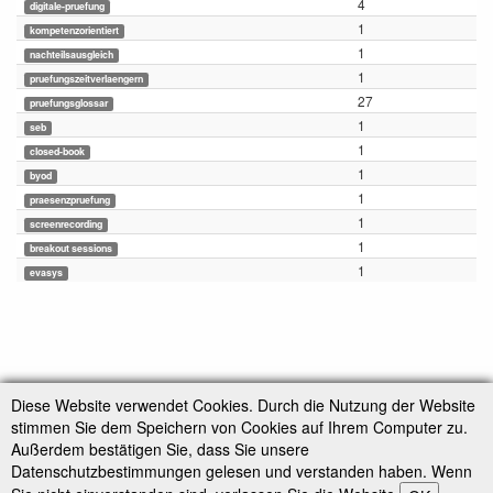
4
digitale-pruefung
1
kompetenzorientiert
1
nachteilsausgleich
1
pruefungszeitverlaengern
27
pruefungsglossar
1
seb
1
closed-book
1
byod
1
praesenzpruefung
1
screenrecording
1
breakout sessions
1
evasys
Diese Website verwendet Cookies. Durch die Nutzung der Website
stimmen Sie dem Speichern von Cookies auf Ihrem Computer zu.
Außerdem bestätigen Sie, dass Sie unsere
Falls nicht anders bezeichnet, ist der Inhalt dieses Wikis unter der folgenden Lizenz
Datenschutzbestimmungen gelesen und verstanden haben. Wenn
veröffentlicht:
CC Attribution-Share Alike 4.0 International