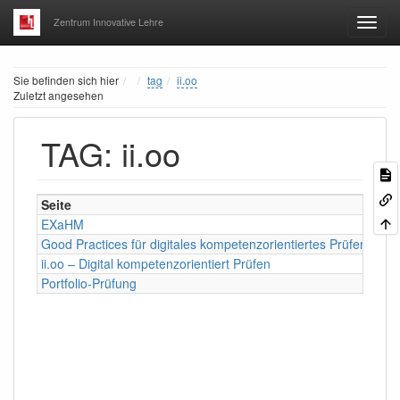
Zentrum Innovative Lehre
Home
Sie befinden sich hier
tag
ii.oo
Zuletzt angesehen
TAG: ii.oo
Seite
Tag
EXaHM
pru
Good Practices für digitales kompetenzorientiertes Prüfen
ii.o
ii.oo – Digital kompetenzorientiert Prüfen
ii.o
Portfolio-Prüfung
pru