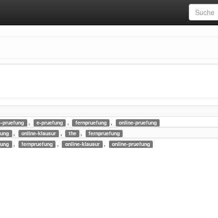
,
,
,
e-pruefung
e-pruefung
fernpruefung
online-pruefung
,
,
,
fung
online-klausur
the
fernpruefung
,
,
,
fung
fernpruefung
online-klausur
online-pruefung