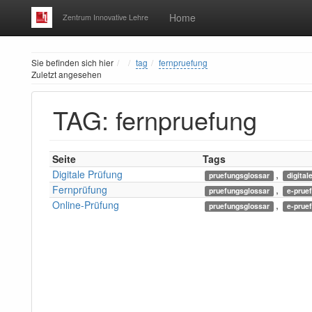
Home
Zentrum Innovative Lehre
Home
Sie befinden sich hier
tag
fernpruefung
Zuletzt angesehen
TAG: fernpruefung
Seite
Tags
Digitale Prüfung
,
pruefungsglossar
digital
Fernprüfung
,
pruefungsglossar
e-prue
Online-Prüfung
,
pruefungsglossar
e-prue