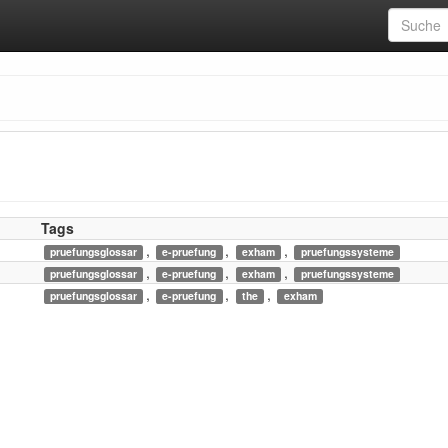
Tags
,
,
,
pruefungsglossar
e-pruefung
exham
pruefungssysteme
,
,
,
pruefungsglossar
e-pruefung
exham
pruefungssysteme
,
,
,
pruefungsglossar
e-pruefung
the
exham