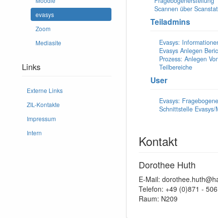
Fragebogenerstellung
Moodle
Scannen über Scanstat
evasys
Teiladmins
Zoom
Evasys: Informationen
Mediasite
Evasys Anlegen Beric
Prozess: Anlegen Vo
Links
Teilbereiche
User
Externe Links
Evasys: Fragebogener
ZIL-Kontakte
Schnittstelle Evasys
Impressum
Intern
Kontakt
Dorothee Huth
E-Mail: dorothee.huth@h
Telefon: +49 (0)871 - 50
Raum: N209