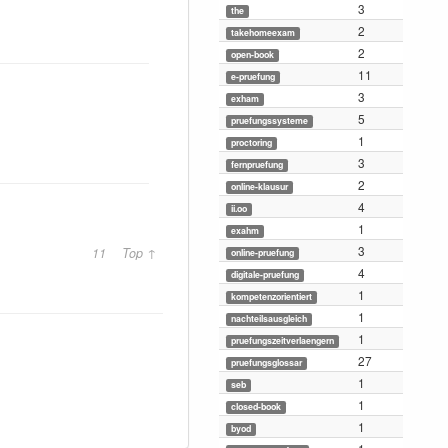
3
the
2
takehomeexam
2
open-book
11
e-pruefung
3
exham
5
pruefungssysteme
1
proctoring
3
fernpruefung
2
online-klausur
4
ii.oo
1
exahm
3
11
Top ↑
online-pruefung
4
digitale-pruefung
1
kompetenzorientiert
1
nachteilsausgleich
1
pruefungszeitverlaengern
27
pruefungsglossar
1
seb
1
closed-book
1
byod