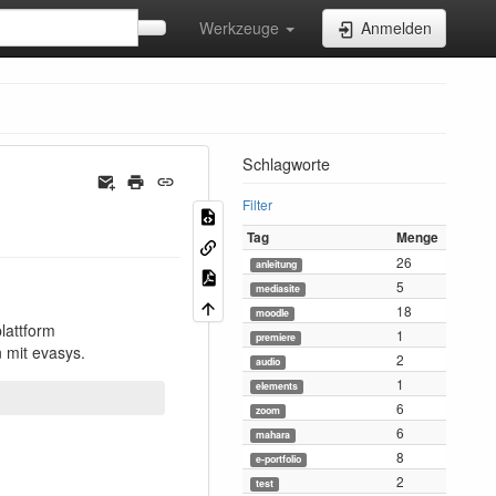
Werkzeuge
Anmelden
Schlagworte
Filter
Tag
Menge
26
anleitung
5
mediasite
18
moodle
lattform
1
premiere
 mit evasys.
2
audio
1
elements
6
zoom
6
mahara
8
e-portfolio
2
test