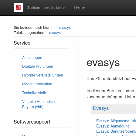
Home
Zentrum Innovative Lehre
Home
Sie befinden sich hier
evasys
Zuletzt angesehen
evasys
Service
evasys
Anleitungen
Digitale Prüfungen
Hybride Veranstaltungen
Das ZIL unterstützt bei E
Medienproduktion
In diesem Bereich finden 
Technikverleih
zusammenhängen. Unter de
Virtuelle Hochschule
Bayern (vhb)
Evasys
Softwaresupport
Evasys: Allgemeine In
Evasys: Anmeldung
Evasys: Benutzeroberf